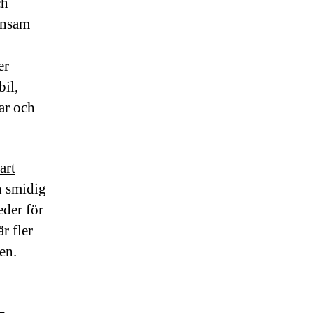
ch
ensam
er
bil,
ar och
art
h smidig
eder för
r fler
en.