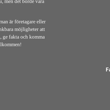
i, men det borde vara
an är företagare eller
änkbara möjligheter att
ps, ge fakta och komma
Välkommen!
F