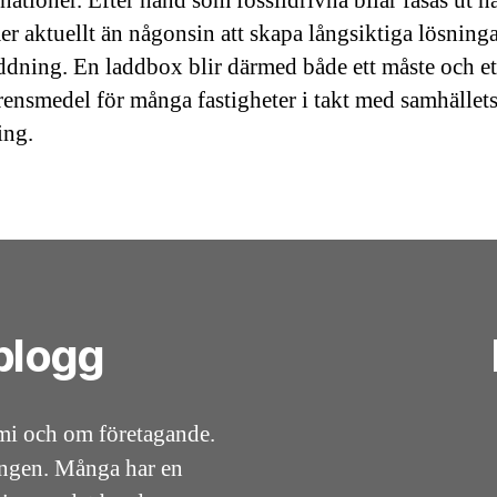
ationer. Efter hand som fossildrivna bilar fasas ut ha
mer aktuellt än någonsin att skapa långsiktiga lösninga
addning. En laddbox blir därmed både ett måste och et
ensmedel för många fastigheter i takt med samhället
ing.
blogg
mi och om företagande.
ningen. Många har en