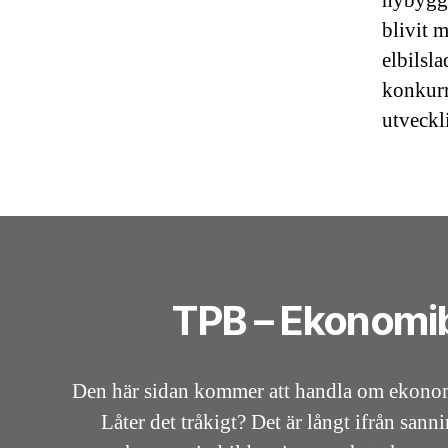
nybyggn
blivit 
elbilsl
konkurr
utveckl
TPB – Ekonomi
Den här sidan kommer att handla om ekono
Låter det tråkigt? Det är långt ifrån san