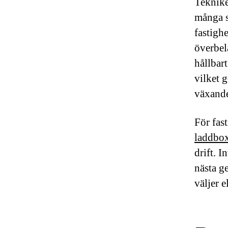
Teknike
många s
fastigh
överbela
hållbar
vilket 
växand
För fas
laddbox
drift. I
nästa g
väljer e