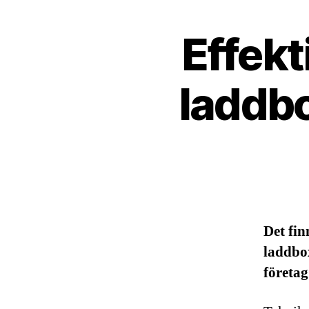
Effekt
laddbo
Det fin
laddbox
företag