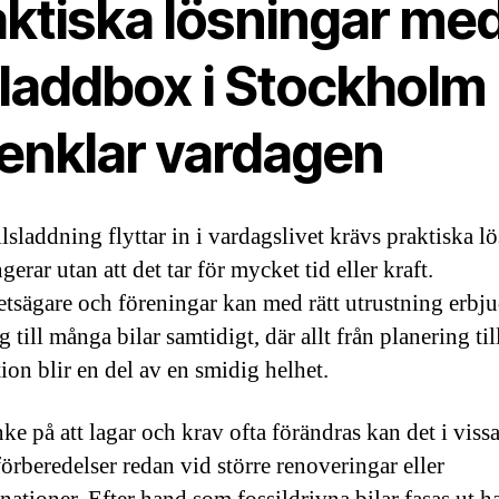
aktiska lösningar me
 laddbox i Stockholm
renklar vardagen
lsladdning flyttar in i vardagslivet krävs praktiska l
erar utan att det tar för mycket tid eller kraft.
etsägare och föreningar kan med rätt utrustning erbj
 till många bilar samtidigt, där allt från planering til
tion blir en del av en smidig helhet.
e på att lagar och krav ofta förändras kan det i vissa
förberedelser redan vid större renoveringar eller