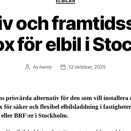
ELBILAR
iv och framtid
x för elbil i St
Av
henry
12 oktober, 2025
Inläggsförfattare
Inläggsdatum
ns prisvärda alternativ för den som vill installera 
 för säker och flexibel elbilsladdning i fastigheter
 eller BRF:er i Stockholm.