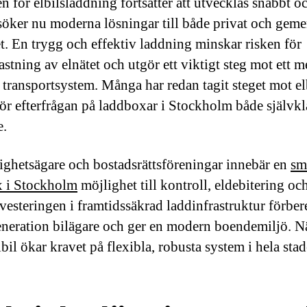
n för elbilsladdning fortsätter att utvecklas snabbt o
öker nu moderna lösningar till både privat och gem
et. En trygg och effektiv laddning minskar risken för
stning av elnätet och utgör ett viktigt steg mot ett m
t transportsystem. Många har redan tagit steget mot el
gör efterfrågan på laddboxar i Stockholm både självkl
e.
tighetsägare och bostadsrättsföreningar innebär en
sm
 i Stockholm
möjlighet till kontroll, eldebitering oc
nvesteringen i framtidssäkrad laddinfrastruktur förber
eneration bilägare och ger en modern boendemiljö. Nä
lbil ökar kravet på flexibla, robusta system i hela stad