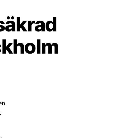
ssäkrad
ockholm
en
,