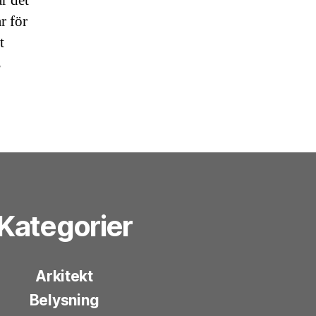
r det
r för
t
s
Kategorier
Arkitekt
Belysning