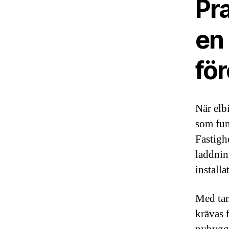
Pr
en
fö
När elbi
som fung
Fastigh
laddning
installa
Med tank
krävas 