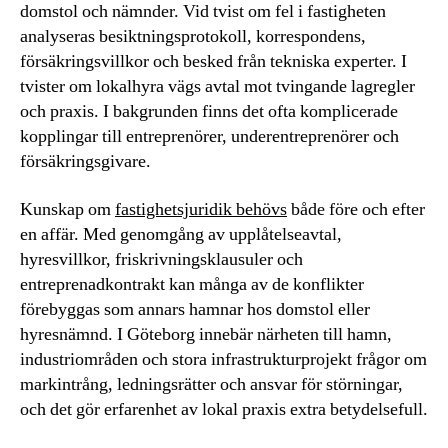
domstol och nämnder. Vid tvist om fel i fastigheten
analyseras besiktningsprotokoll, korrespondens,
försäkringsvillkor och besked från tekniska experter. I
tvister om lokalhyra vägs avtal mot tvingande lagregler
och praxis. I bakgrunden finns det ofta komplicerade
kopplingar till entreprenörer, underentreprenörer och
försäkringsgivare.
Kunskap om
fastighetsjuridik behövs
både före och efter
en affär. Med genomgång av upplåtelseavtal,
hyresvillkor, friskrivningsklausuler och
entreprenadkontrakt kan många av de konflikter
förebyggas som annars hamnar hos domstol eller
hyresnämnd. I Göteborg innebär närheten till hamn,
industriområden och stora infrastrukturprojekt frågor om
markintrång, ledningsrätter och ansvar för störningar,
och det gör erfarenhet av lokal praxis extra betydelsefull.