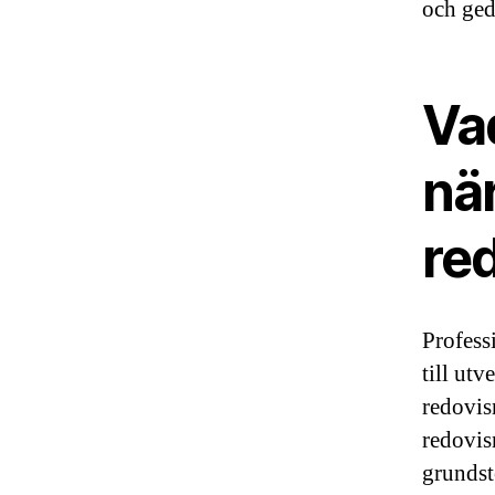
och ged
Va
när
re
Profess
till utv
redovis
redovis
grundst