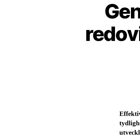
Gen
redov
Effekti
tydligh
utveckl