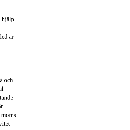
 hjälp
led är
må och
al
ötande
är
av moms
vitet