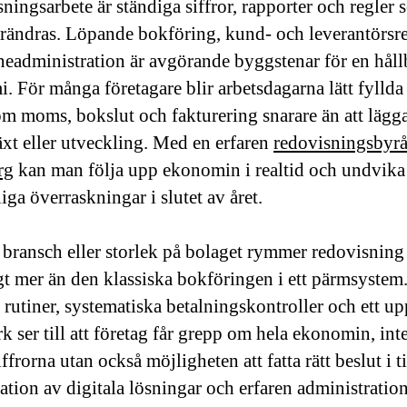
ningsarbete är ständiga siffror, rapporter och regler 
örändras. Löpande bokföring, kund- och leverantörsr
neadministration är avgörande byggstenar för en håll
. För många företagare blir arbetsdagarna lätt fylld
om moms, bokslut och fakturering snarare än att lägg
växt eller utveckling. Med en erfaren
redovisningsbyrå
rg
kan man följa upp ekonomin i realtid och undvika
iga överraskningar i slutet av året.
 bransch eller storlek på bolaget rymmer redovisning
gt mer än den klassiska bokföringen i ett pärmsystem
 rutiner, systematiska betalningskontroller och ett up
k ser till att företag får grepp om hela ekonomin, int
iffrorna utan också möjligheten att fatta rätt beslut i t
tion av digitala lösningar och erfaren administration