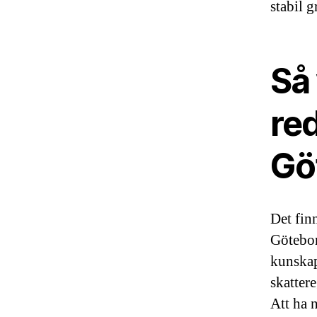
stabil 
Så 
re
Gö
Det fin
Göteborg
kunskap
skatter
Att ha 