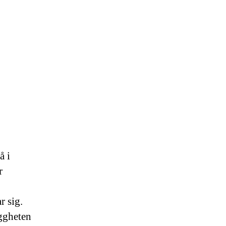
å i
r
r sig.
yggheten