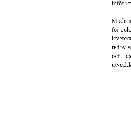
inför r
Moderna
för bok
leverera
redovis
och tids
utveckl