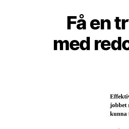
Få en 
med redo
Effekt
jobbet 
kunna 