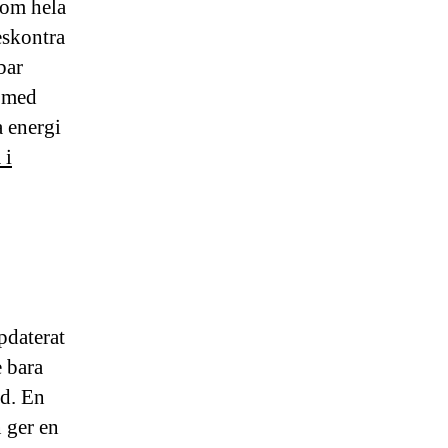
som hela
eskontra
bar
a med
a energi
 i
.
pdaterat
e bara
id. En
 ger en