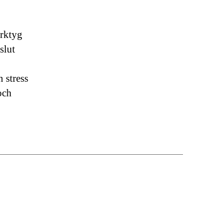
erktyg
slut
 stress
och