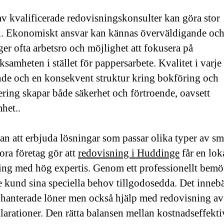
av kvalificerade redovisningskonsulter kan göra stor
d. Ekonomiskt ansvar kan kännas överväldigande och
ger ofta arbetsro och möjlighet att fokusera på
samheten i stället för pappersarbete. Kvalitet i varje 
de och en konsekvent struktur kring bokföring och
ering skapar både säkerhet och förtroende, oavsett
het..
n att erbjuda lösningar som passar olika typer av s
ora företag gör att
redovisning i Huddinge
får en lok
ing med hög expertis. Genom ett professionellt bem
je kund sina speciella behov tillgodosedda. Det inneb
 hanterade löner men också hjälp med redovisning 
larationer. Den rätta balansen mellan kostnadseffekti