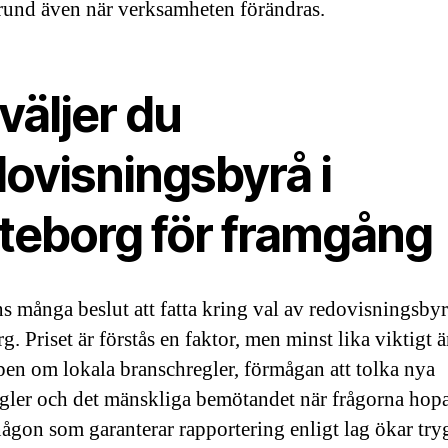
grund även när verksamheten förändras.
väljer du
dovisningsbyrå i
teborg för framgång
ns många beslut att fatta kring val av redovisningsbyr
. Priset är förstås en faktor, men minst lika viktigt ä
en om lokala branschregler, förmågan att tolka nya
egler och det mänskliga bemötandet när frågorna hopa
någon som garanterar rapportering enligt lag ökar tr