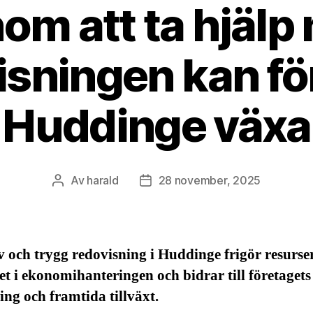
om att ta hjälp
isningen kan för
Huddinge växa
Av
harald
28 november, 2025
Inläggsförfattare
Inläggsdatum
v och trygg redovisning i Huddinge frigör resurser
et i ekonomihanteringen och bidrar till företagets
ing och framtida tillväxt.