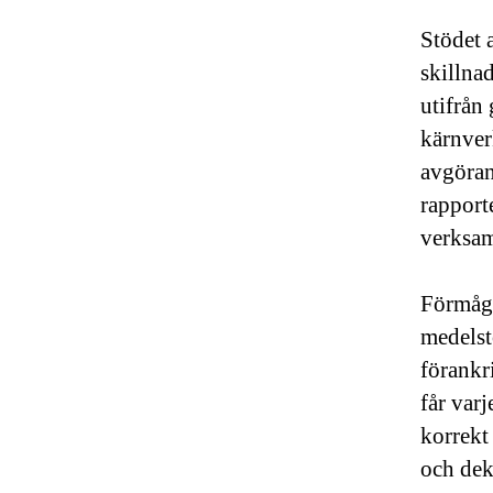
Stödet 
skillna
utifrån 
kärnverk
avgöran
rapport
verksam
Förmåga
medelst
förankr
får var
korrekt
och dek