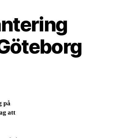
ntering
 Göteborg
g på
ag att