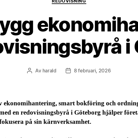
REDOVISNING
trygg ekonomiha
visningsbyrå i
Av
harald
8 februari, 2026
Inläggsförfattare
Inläggsdatum
iv ekonomihantering, smart bokföring och ordnin
med en redovisningsbyrå i Göteborg hjälper föret
fokusera på sin kärnverksamhet.