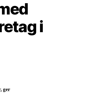
 med
etag i
, ger