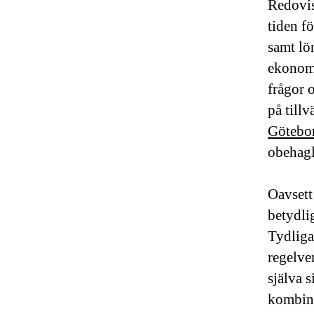
Redovis
tiden f
samt lö
ekonomi
frågor 
på till
Götebo
obehagl
Oavsett
betydli
Tydliga
regelver
själva s
kombina