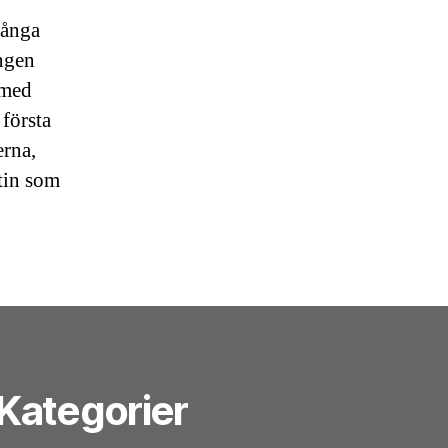
många
ingen
 med
 första
erna,
tin som
Kategorier