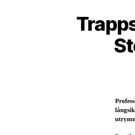
Trapps
St
Profess
långsi
utrymm