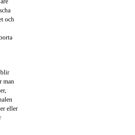
nare
äscha
et och
borta
blir
är man
er,
nalen
er eller
r