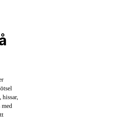
å
er
ötsel
 hissar,
s med
tt