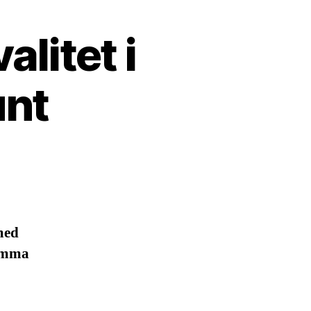
litet i
unt
med
samma