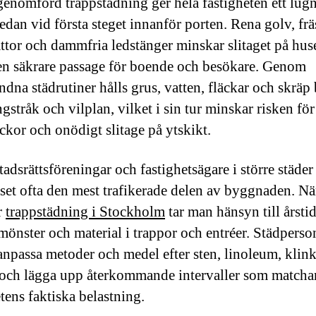
genomförd trappstädning ger hela fastigheten ett lug
edan vid första steget innanför porten. Rena golv, fr
ttor och dammfria ledstänger minskar slitaget på hus
en säkrare passage för boende och besökare. Genom
ndna städrutiner hålls grus, vatten, fläckar och skräp 
gstråk och vilplan, vilket i sin tur minskar risken för
ckor och onödigt slitage på ytskikt.
adsrättsföreningar och fastighetsägare i större städer 
set ofta den mest trafikerade delen av byggnaden. N
r
trappstädning i Stockholm
tar man hänsyn till årstid
önster och material i trappor och entréer. Städperso
anpassa metoder och medel efter sten, linoleum, klink
 och lägga upp återkommande intervaller som matcha
tens faktiska belastning.