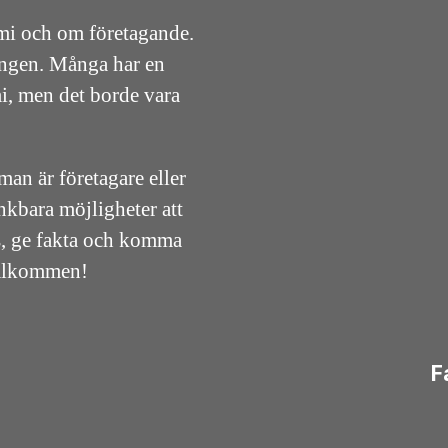
mi och om företagande.
ningen. Många har en
i, men det borde vara
an är företagare eller
änkbara möjligheter att
ps, ge fakta och komma
Välkommen!
F