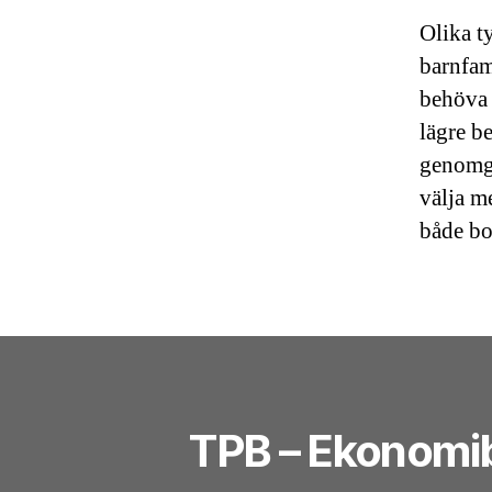
Olika t
barnfam
behöva 
lägre b
genomgån
välja m
både bo
TPB – Ekonomi