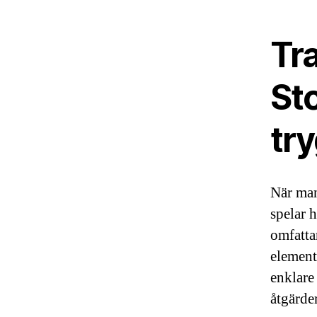
Tr
St
try
När man
spelar 
omfattar
element
enklare 
åtgärde