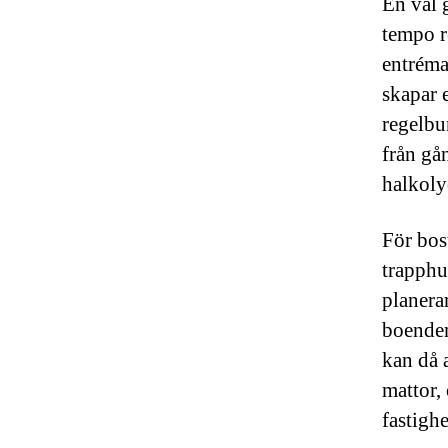
En väl 
tempo r
entréma
skapar 
regelbu
från gån
halkoly
För bost
trapphu
planera
boendem
kan då 
mattor,
fastighe