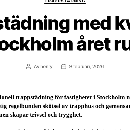
TRAPPSTÄDNING
tädning med kva
ockholm året r
Av
henry
9 februari, 2026
Inläggsförfattare
Inläggsdatum
ionell trappstädning för fastigheter i Stockholm 
ktig regelbunden skötsel av trapphus och gemen
en skapar trivsel och trygghet.