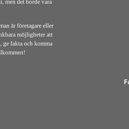
i, men det borde vara
an är företagare eller
änkbara möjligheter att
ps, ge fakta och komma
Välkommen!
F