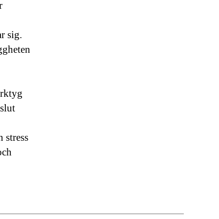
r
r sig.
yggheten
erktyg
slut
 stress
och