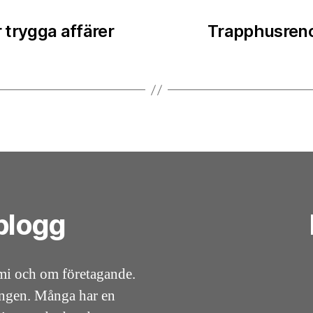
r trygga affärer
Trapphusrenov
blogg
mi och om företagande.
ningen. Många har en