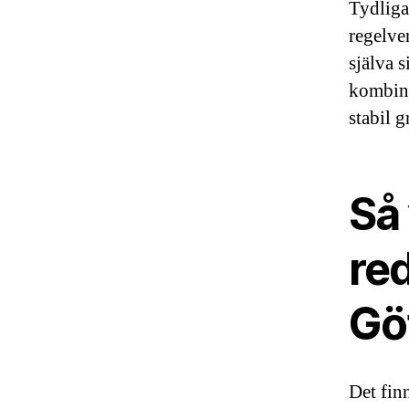
Tydliga
regelver
själva s
kombina
stabil 
Så 
re
Gö
Det fin