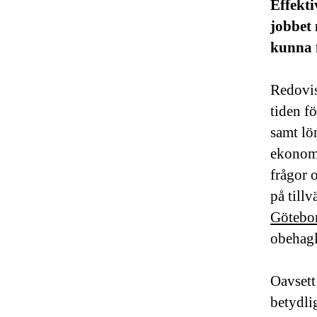
Effekt
jobbet 
kunna 
Redovis
tiden f
samt lö
ekonomi
frågor 
på till
Götebo
obehagl
Oavsett
betydli