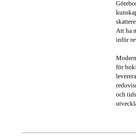
Göteborg
kunskap
skatter
Att ha 
inför r
Moderna
för bok
leverera
redovis
och tids
utveckl