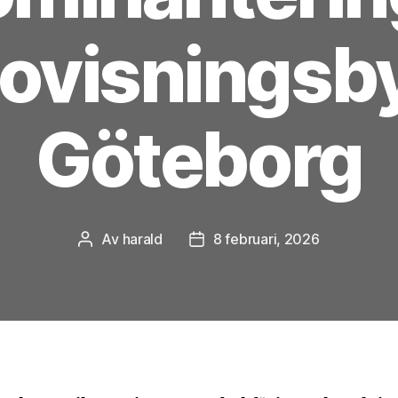
ovisningsby
Göteborg
Av
harald
8 februari, 2026
Inläggsförfattare
Inläggsdatum