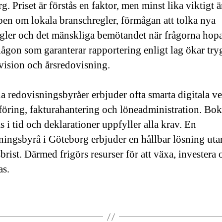
. Priset är förstås en faktor, men minst lika viktigt ä
en om lokala branschregler, förmågan att tolka nya
egler och det mänskliga bemötandet när frågorna hopa
någon som garanterar rapportering enligt lag ökar tr
evision och årsredovisning.
 redovisningsbyråer erbjuder ofta smarta digitala v
föring, fakturahantering och löneadministration. Bok
s i tid och deklarationer uppfyller alla krav. En
ningsbyrå i Göteborg erbjuder en hållbar lösning utan
brist. Därmed frigörs resurser för att växa, investera 
as.