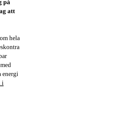
g på
ag att
som hela
eskontra
bar
a med
a energi
 i
.