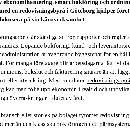
iv ekonomihantering, smart bokföring och ordnin
med en redovisningsbyrå i Göteborg hjälper föret
fokusera på sin kärnverksamhet.
ningsarbete är ständiga siffror, rapporter och regler 
örändras. Löpande bokföring, kund- och leverantörsr
neadministration är avgörande byggstenar för en håll
. För många företagare blir arbetsdagarna lätt fylld
om moms, bokslut och fakturering snarare än att lägg
växt eller utveckling. Med en erfaren
redovisningsbyrå
rg
kan man följa upp ekonomin i realtid och undvika
iga överraskningar i slutet av året.
 bransch eller storlek på bolaget rymmer redovisning
gt mer än den klassiska bokföringen i ett pärmsystem