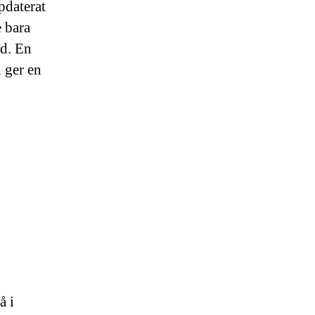
pdaterat
e bara
id. En
 ger en
å i