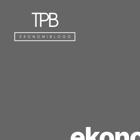
TPB
ekono