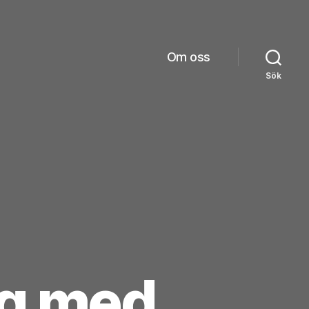
Om oss
Sök
ng med