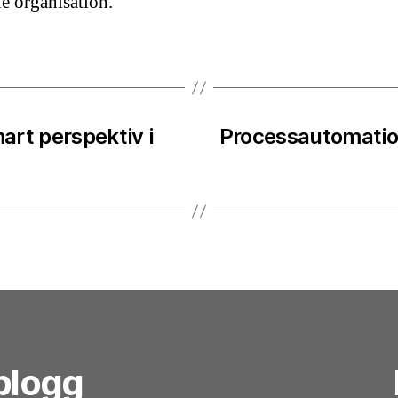
ie organisation.
rt perspektiv i
Processautomation
blogg