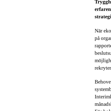
Tryggh
erfaren
strateg
När eko
på orga
rapporte
besluts
möjligh
rekryte
Behovet
systemb
Interim
månadsb