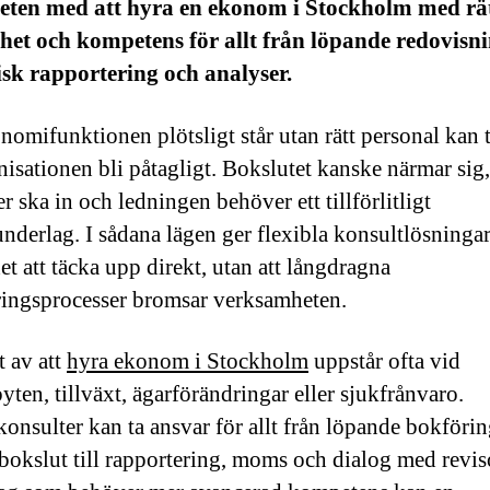
eten med att hyra en ekonom i Stockholm med rä
het och kompetens för allt från löpande redovisnin
isk rapportering och analyser.
nomifunktionen plötsligt står utan rätt personal kan 
nisationen bli påtagligt. Bokslutet kanske närmar sig,
r ska in och ledningen behöver ett tillförlitligt
underlag. I sådana lägen ger flexibla konsultlösninga
et att täcka upp direkt, utan att långdragna
ringsprocesser bromsar verksamheten.
 av att
hyra ekonom i Stockholm
uppstår ofta vid
yten, tillväxt, ägarförändringar eller sjukfrånvaro.
konsulter kan ta ansvar för allt från löpande bokföri
okslut till rapportering, moms och dialog med revis