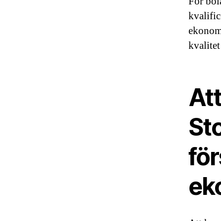
För bol
kvalifi
ekonomi
kvalitet
At
Sto
för
ek