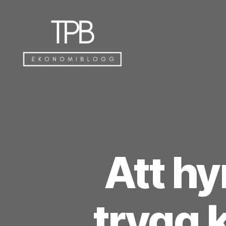
TPB
Att h
trygg 