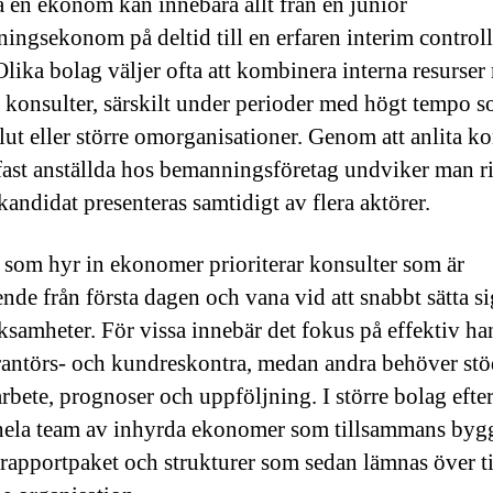
a en ekonom kan innebära allt från en junior
ningsekonom på deltid till en erfaren interim controll
 Olika bolag väljer ofta att kombinera interna resurse
 konsulter, särskilt under perioder med högt tempo 
lut eller större omorganisationer. Genom att anlita ko
fast anställda hos bemanningsföretag undviker man ri
andidat presenteras samtidigt av flera aktörer.
 som hyr in ekonomer prioriterar konsulter som är
nde från första dagen och vana vid att snabbt sätta si
ksamheter. För vissa innebär det fokus på effektiv ha
rantörs- och kundreskontra, medan andra behöver stö
rbete, prognoser och uppföljning. I större bolag efte
hela team av inhyrda ekonomer som tillsammans byg
, rapportpaket och strukturer som sedan lämnas över ti