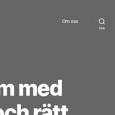
Om oss
Sök
om med
ch rätt