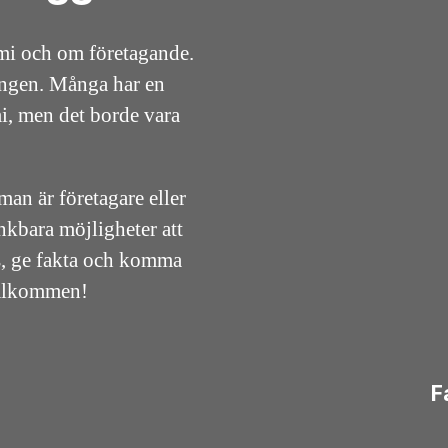
mi och om företagande.
ningen. Många har en
i, men det borde vara
an är företagare eller
änkbara möjligheter att
ps, ge fakta och komma
Välkommen!
F