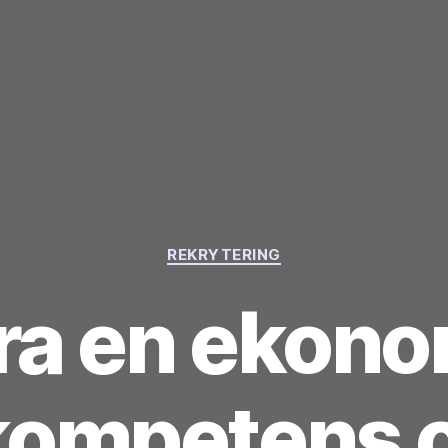
Kategorier
REKRYTERING
yra en ekon
kompetens o