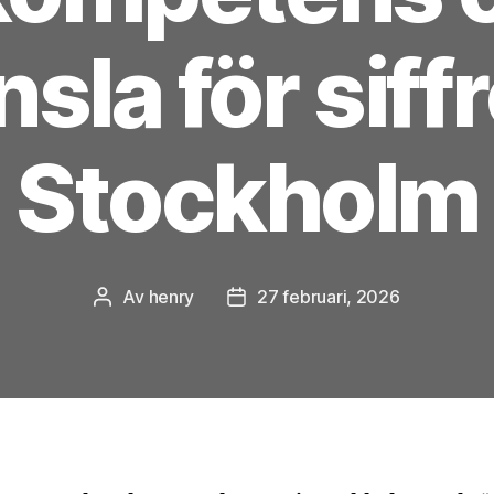
sla för siffr
Stockholm
Av
henry
27 februari, 2026
Inläggsförfattare
Inläggsdatum