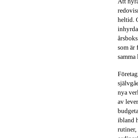
Att hyr
redovis
heltid.
inhyrda
årsboks
som är 
samma k
Företag
självgåe
nya ver
av leve
budgeta
ibland 
rutiner