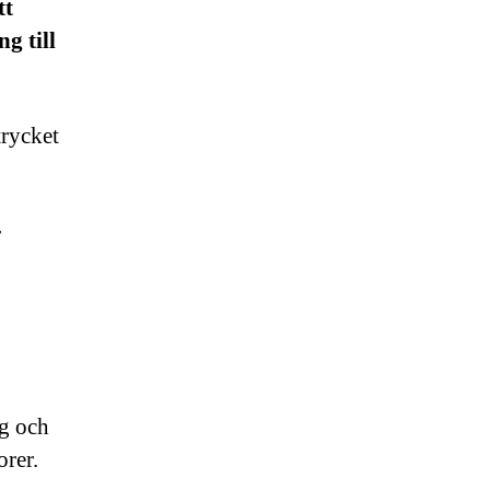
tt
g till
trycket
r
ng och
orer.