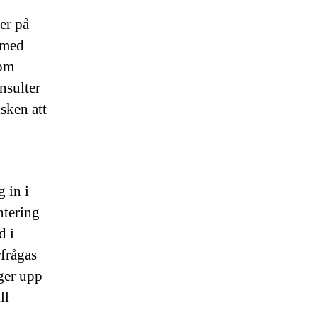
er på
r med
som
nsulter
sken att
g in i
ntering
d i
rfrågas
ger upp
ll