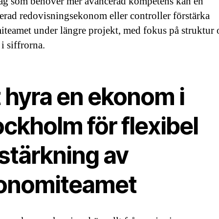
ag som behöver mer avancerad kompetens kan en
cerad redovisningsekonom eller controller förstärka
teamet under längre projekt, med fokus på struktur 
 i siffrorna.
t hyra en ekonom i
ckholm för flexibel
stärkning av
onomiteamet