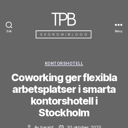
Sök
Meny
TPB
Kategorier
KONTORSHOTELL
Coworking ger flexibla
arbetsplatser i smarta
kontorshotell i
Stockholm
Av
harald
30 oktober, 2025
Inläggsförfattare
Inläggsdatum