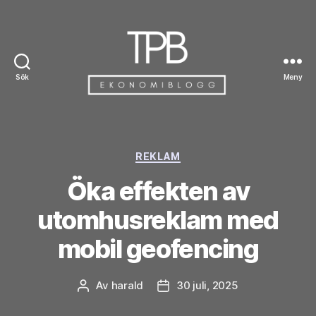
Sök
Meny
TPB
Kategorier
REKLAM
Öka effekten av
utomhusreklam med
mobil geofencing
Av
harald
30 juli, 2025
Inläggsförfattare
Inläggsdatum