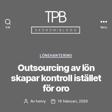
Sök
Meny
TPB
Kategorier
LÖNEHANTERING
Outsourcing av lön
skapar kontroll istället
för oro
Av
henry
16 februari, 2026
Inläggsförfattare
Inläggsdatum