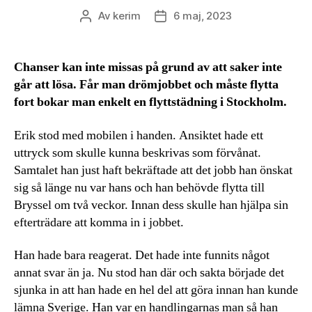
Av
kerim
6 maj, 2023
Inläggsförfattare
Inläggsdatum
Chanser kan inte missas på grund av att saker inte
går att lösa. Får man drömjobbet och måste flytta
fort bokar man enkelt en flyttstädning i Stockholm.
Erik stod med mobilen i handen. Ansiktet hade ett
uttryck som skulle kunna beskrivas som förvånat.
Samtalet han just haft bekräftade att det jobb han önskat
sig så länge nu var hans och han behövde flytta till
Bryssel om två veckor. Innan dess skulle han hjälpa sin
efterträdare att komma in i jobbet.
Han hade bara reagerat. Det hade inte funnits något
annat svar än ja. Nu stod han där och sakta började det
sjunka in att han hade en hel del att göra innan han kunde
lämna Sverige. Han var en handlingarnas man så han