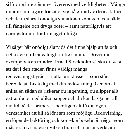
siffrorna inte stämmer överens med verkligheten. Många
mindre företagare försätter sig på grund av denna lathet
och detta slarv i onödiga situationer som kan leda både
till fängelse och dryga böter – samt naturligtvis ett
näringsförbud för företaget i fråga.
Vi säger här onödigt slarv då det finns hjälp att få och
detta även till en väldigt rimlig summa. Driver du
exempelvis en mindre firma i Stockholm så ska du veta
att det i den staden finns väldigt många
redovisningsbyråer – i alla prisklasser – som står
beredda att bistå dig med din redovisning. Genom att
anlita en sådan så riskerar du ingenting, du slipper allt
extraarbete med olika papper och du kan lägga ner all
din tid på det primära – nämligen att få din egen
verksamhet att bli så lönsam som möjligt. Redovisning,
en löpande bokföring och korrekta bokslut är något som
måste skötas oavsett vilken bransch man är verksam