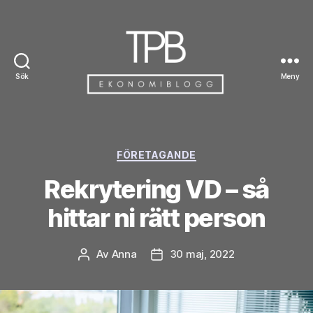
Sök
Meny
TPB
Kategorier
FÖRETAGANDE
Rekrytering VD – så
hittar ni rätt person
Av
Anna
30 maj, 2022
Inläggsförfattare
Inläggsdatum