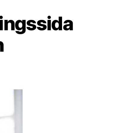
ingssida
n