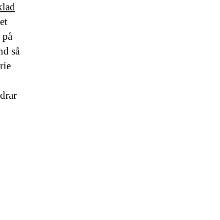
klad
et
t på
nd så
rie
 drar