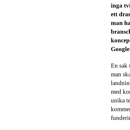
inga t
ett dra
man har
bransc
koncept
Google
En sak 
man ska
landnin
med kon
unika t
kommer 
funderin