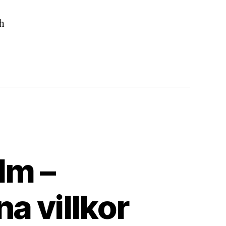
ch
lm –
na villkor