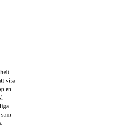
 helt
tt visa
pp en
på
liga
a som
.