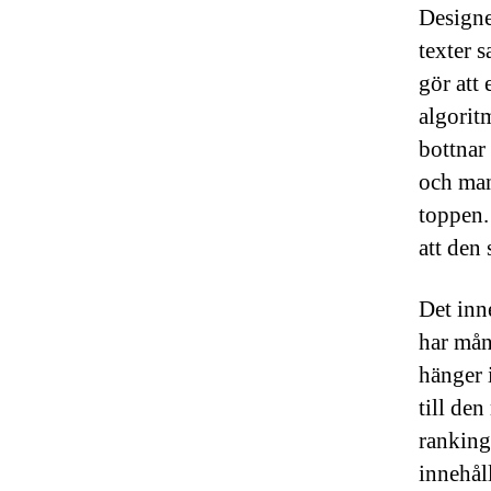
Designe
texter 
gör att
algorit
bottnar
och man 
toppen.
att den
Det inn
har mån
hänger 
till de
ranking
innehål