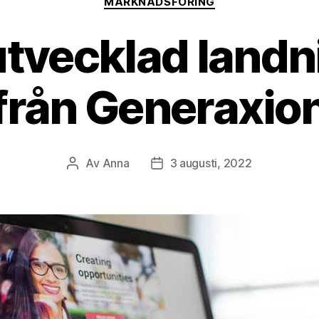
MARKNADSFÖRING
utvecklad landn
från Generaxio
Av
Anna
3 augusti, 2022
Inläggsförfattare
Inläggsdatum