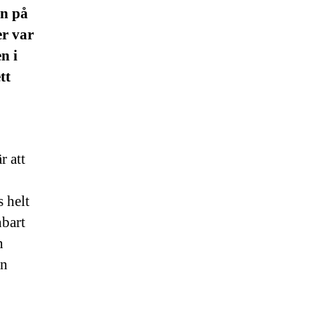
en på
er var
n i
tt
r att
 helt
nbart
n
ån