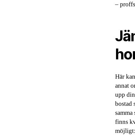
– proffs
Jä
ho
Här kan 
annat o
upp din
bostad 
samma s
finns k
möjligt