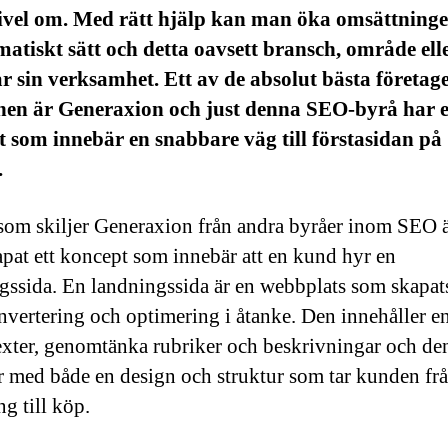
vivel om. Med rätt hjälp kan man öka omsättning
matiskt sätt och detta oavsett bransch, område ell
 sin verksamhet. Ett av de absolut bästa företage
hen är Generaxion och just denna SEO-byrå har e
 som innebär en snabbare väg till förstasidan på
.
som skiljer Generaxion från andra byråer inom SEO ä
pat ett koncept som innebär att en kund hyr en
gssida. En landningssida är en webbplats som skapats
vertering och optimering i åtanke. Den innehåller e
exter, genomtänka rubriker och beskrivningar och de
med både en design och struktur som tar kunden fr
g till köp.