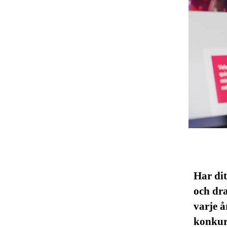
Har dit
och dra
varje å
konkurr