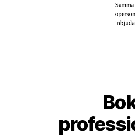
Samma s
operson
inbjuda
Bok
professio