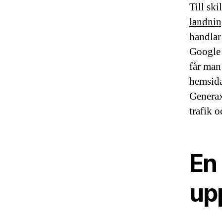
Till ski
landnin
handlar 
Google 
får man
hemsida
Generax
trafik 
En
upp