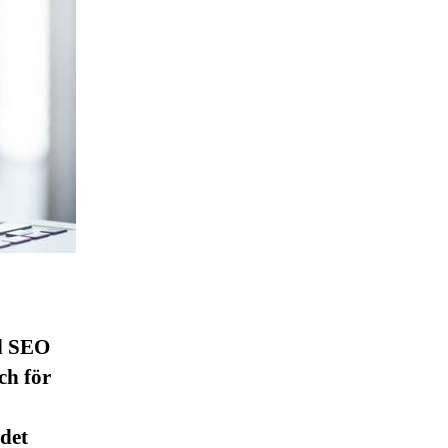
ll SEO
ch för
 det