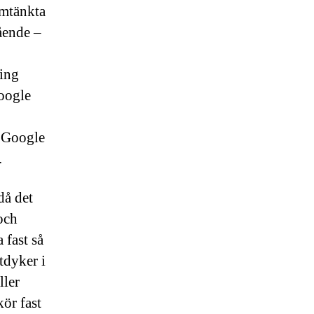
omtänkta
ående –
ting
Google
a Google
.
då det
och
 fast så
tdyker i
ller
ör fast