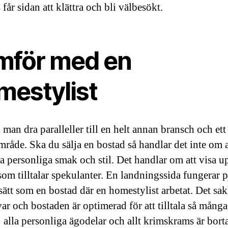
 får sidan att klättra och bli välbesökt.
mför med en
mestylist
man dra paralleller till en helt annan bransch och ett
mråde. Ska du sälja en bostad så handlar det inte om a
a personliga smak och stil. Det handlar om att visa u
som tilltalar spekulanter. En landningssida fungerar 
ätt som en bostad där en homestylist arbetat. Det sak
var och bostaden är optimerad för att tilltala så mång
: alla personliga ägodelar och allt krimskrams är borta