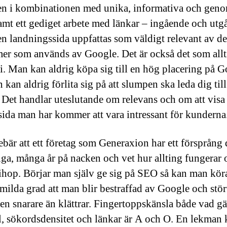
n i kombinationen med unika, informativa och gen
samt ett gediget arbete med länkar – ingående och utg
 en landningssida uppfattas som väldigt relevant av de
mer som används av Google. Det är också det som all
 i. Man kan aldrig köpa sig till en hög placering på 
kan aldrig förlita sig på att slumpen ska leda dig till
 Det handlar uteslutande om relevans och om att vis
 sida man har kommer att vara intressant för kunderna
ebär att ett företag som Generaxion har ett försprång 
ga, många år på nacken och vet hur allting fungerar 
ihop. Börjar man själv ge sig på SEO så kan man köra
n milda grad att man blir bestraffad av Google och stör
en snarare än klättrar. Fingertoppskänsla både vad gä
l, sökordsdensitet och länkar är A och O. En lekman k